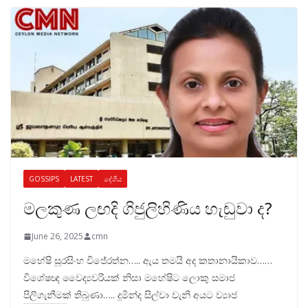
GOSSIPS
LATEST
දේශීය
මලකුණ ලඟදි ගිජුලිහිණිය හැඬුවා ද?
June 26, 2025
cmn
මහේෂි සූරසිංහ විජේරත්න….. ඇය තමයි අද කතානායිකාව……
විශේෂඥ වෛද්‍යවරියක් නිසා මහේෂිට ලොකු සමාජ
පිලිගැනීමක් තිබුණා….. දුමින්ද සිල්වා වැනි අයට ව්‍යාජ