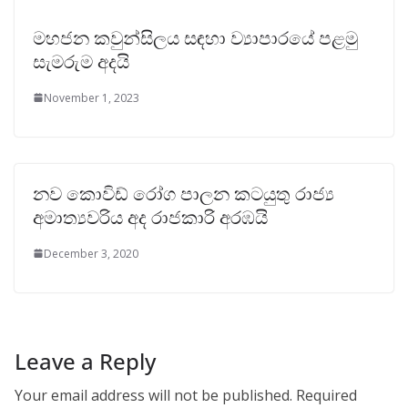
මහජන කවුන්සිලය සඳහා ව්‍යාපාරයේ පළමු
සැමරුම අදයි
November 1, 2023
නව කොවිඩ් රෝග පාලන කටයුතු රාජ්‍ය
අමාත්‍යවරිය අද රාජකාරි අරඹයි
December 3, 2020
Leave a Reply
Your email address will not be published.
Required