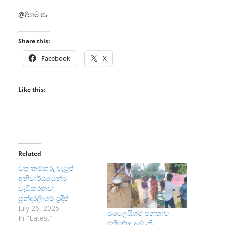
@දිනමිණ
Share this:
Facebook
X
Like this:
Related
වතු කම්කරු වැටුප්
අනිවාර්යයෙන්ම
වැඩිකරනවා –
සුන්දරලිංගම් ප්‍රදීප්
July 26, 2025
මලෛයිගම් ජනතාව
In "Latest"
රතිඤ්ඤා දල්වති