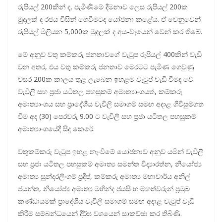
රුපියල් 200කින් ද, පැමිණීමේ දීමනාව ලෙස රුපියල් 200ක
මුදලක් ද රජය විසින් ගෙවීමටද යෝජනා කළේය. ඒ වෙනුවෙන්
රුපියල් මිලියන 5,000ක මුදලක් ද අය-වැයෙන් වෙන් කර තිබේ.
මේ අනුව වතු කම්කරු ජනතාවගේ වැටුප රුපියල් 400කින් වැඩි
වන අතර, එය වතු කම්කරු ජනතාව මෙරටට පැමිණ ගෙවුණු
වසර 200ක කාලය තුළ ලැබෙන ඉහළම වැටුප් වැඩි වීමද වේ.
වැවිලි සහ ප්‍රජා යටිතල පහසුකම් අමාත්‍යාංශයත්, කම්කරු
අමාත්‍යාංශය සහ ප්‍රාදේශීය වැවිලි සමාගම් සමඟ අදාළ ගිවිසුම්ගත
වීම අද (30) පෙරවරු 9.00 ට වැවිලි සහ ප්‍රජා යටිතල පහසුකම්
අමාත්‍යාංශයේදී සිදු කෙරේ.
වතුකම්කරු වැටුප ඉහළ නැංවීමේ යෝජනාව අනුව යමින් වැවිලි
සහ ප්‍රජා යටිතල පහසුකම් අමාත්‍ය සමන්ත විද්‍යාරත්න, නියෝජ්‍ය
අමාත්‍ය සුන්දරලිංගම් ප්‍රදීප්, කම්කරු අමාත්‍ය මහාචාර්ය අනිල්
ජයන්ත, නියෝජ්‍ය අමාත්‍ය මහින්ද ජයසිංහ මහත්වරුන් ප්‍රමුඛ
කණ්ඩායමක් ප්‍රාදේශීය වැවිලි සමාගම් සමඟ අදාළ වැටුප් වැඩි
කිරීම සම්බන්ධයෙන් දීර්ඝ වශයෙන් සාකච්ඡා කර තිබිණි.