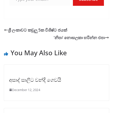
ශ්‍රී ලංකාවට කඩුලු 5ක විශිෂ්ට ජයක්
‘නිපා’ නොසලකා හරින්න එපා
You May Also Like
අසාද් සාලිට වන්දි ගෙවයි
December 12, 2024