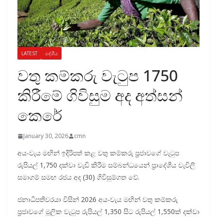
LATEST
දේශීය
වතු කම්කරු වැටුප 1750
කිරීමේ ගිවිසුම අද අත්සන්
කෙරේ
January 30, 2026
cmn
අය-වැය මඟින් ඉදිරිපත් කළ වතු කම්කරු ප්‍රජාවගේ වැටුප
රුපියල් 1,750 දක්වා වැඩි කිරීම සම්බන්ධයෙන් ප්‍රාදේශීය වැවිලි
සමාගම් සමඟ රජය අද (30) ගිවිසුම්ගත වේ.
ජනාධිපතිවරයා විසින් 2026 අය-වැය මඟින් වතු කම්කරු
ප්‍රජාවගේ මූලික වැටුප රුපියල් 1,350 සිට රුපියල් 1,550ක් දක්වා