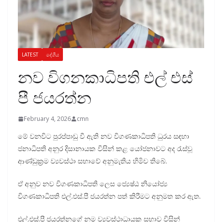
LATEST
දේශීය
නව විගනකාධිපති එල් එස්
පී ජයරත්න
February 4, 2026
cmn
මේ වනවිට පුරප්පාඩු වී ඇති නව විගණකාධිපති ධුරය සඳහා
ජනාධිපති අනුර දිසානායක විසින් කළ යෝජනාවට අද රැස්වූ
ආණ්ඩුක්‍රම ව්‍යවස්ථා සභාවේ අනුමැතිය හිමිව තිබේ.
ඒ අනුව නව විගණකාධිපති ලෙස ජ්‍යෙෂ්ඨ නියෝජ්‍ය
විගණකාධිපති එල්.එස්.පී ජයරත්න පත් කිරීමට අනුමත කර ඇත.
එල්.එස්.පී ජයරත්නගේ නම ව්‍යවස්ථාධායක සභාව විසින්