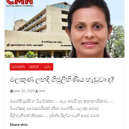
GOSSIPS
LATEST
දේශීය
මලකුණ ලඟදි ගිජුලිහිණිය හැඬුවා ද?
June 26, 2025
cmn
මහේෂි සූරසිංහ විජේරත්න….. ඇය තමයි අද කතානායිකාව……
විශේෂඥ වෛද්‍යවරියක් නිසා මහේෂිට ලොකු සමාජ
පිලිගැනීමක් තිබුණා….. දුමින්ද සිල්වා වැනි අයට ව්‍යාජ
Share this: