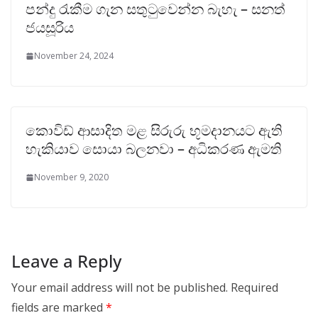
පන්දු රැකීම ගැන සතුටුවෙන්න බැහැ – සනත්
ජයසූරිය
November 24, 2024
කොවිඩ් ආසාදිත මළ සිරුරු භූමදානයට ඇති
හැකියාව සොයා බලනවා – අධිකරණ ඇමති
November 9, 2020
Leave a Reply
Your email address will not be published.
Required
fields are marked
*