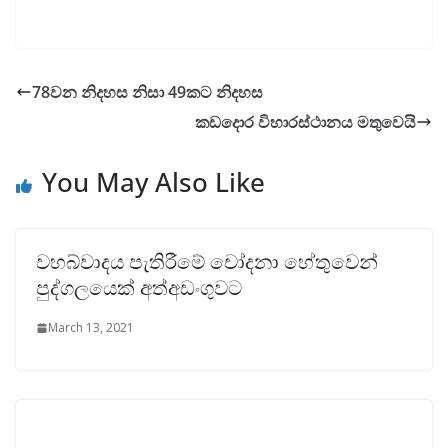
78වන නිදහස නිසා 49කට නිදහස
කඩදොර විහාරස්ථානය මතුවෙයි
You May Also Like
වහබ්වාදය පැතිරීමේ චෝදනා හේතුවෙන්
පුද්ගලයෙක් අත්අඩංගුවට
March 13, 2021