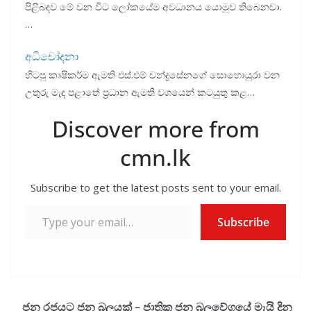
පිළිබඳව මේ වන විට ලෝකයේම අවධානය යොමුව තිබෙනවා.
…
අධිචෝදනා
හිටපු කෘෂිකර්ම ඇමති එස්.එම් චන්ද්‍රසේනගේ සොහොයුරා වන
උතුරු මැද පළාතේ ප්‍රධාන ඇමති වශයෙන් කටයුතු කළ…
Discover more from
cmn.lk
Subscribe to get the latest posts sent to your email.
Type your email…
Subscribe
ජන රජයට ජන බලයක් – ජාතික ජන බලවේගයේ මැයි දින