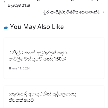
සැමරුම් 21ක්
මුරුංගා පිළිබද විශ්මිත සොයාගැනීම
You May Also Like
රනිල්ට තවත් අවුරුද්දක් සදහා
පාර්ලිමේන්තුවේ ඡන්ද150ක්
June 11, 2024
යතුරුපැදි අනතුරකින් පුද්ගලයෙකු
ජීවිතක්ෂයට