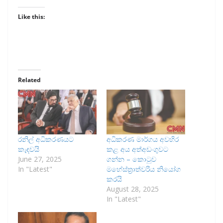
Like this:
Related
රනිල් අධිකරණයට
අධිකරණ මාර්ගය අවහිර
කැඳවයි
කළ අය අත්අඩංගුවට
June 27, 2025
ගන්න – කොටුව
In "Latest"
මහේස්ත්‍රාත්වරිය නියෝග
කරයි
August 28, 2025
In "Latest"