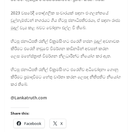
2023 වසරේදී පෞද්ගලික සංචාරයක් සඳහා එංගලන්තයේ
වුල්හැම්ප්ටන් නගරයට ගිය හිටපු ජනාධිපතිවරයා, ඒ සඳහා රාජ්‍ය
මුදල් වැය කළ බවට චෝදනා එල්ල වී තිබේ.
හිටපු ජනාධිපති රනිල් වික්‍රමසිංහට එරෙහි හජන මුදල් අවභාවත
කිරීමට එරෙහි නඩුවේ විමර්ශන කඩිනමින් අවසන් කරන
ලෙස මහේස්ත්‍රාත් විමර්ශන නිලධාරීන්ට නියෝග කර ඇත.
හිටපු ජනාධිපති රනිල් වික්‍රමසිංහට එරෙහිව අධිචෝදනා ගොනු
කිරීමට ප්‍රමාදවීමට හේතු වාර්තා කරන ලෙසද නීතිපතිට නියෝග
කර තිබේ.
@
Lankatruth.com
Share this:
Facebook
X