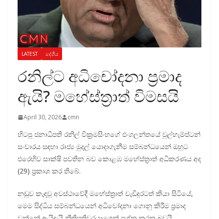
LATEST
දේශීය
රනිල්ට අධිචෝදනා ප්‍රමාද
ඇයි? මහේස්ත්‍රාත් විමසයි
April 30, 2026
cmn
හිටපු ජනාධිපති රනිල් වික්‍රමසිංහගේ එංගලන්තයේ වුල්හැම්ප්ටන්
සංචාරය සඳහා රාජ්‍ය මුදල් යොදාගැනීම සම්බන්ධයෙන් ඔහුට
එරෙහිව සාක්ෂි පවතින බව කොළඹ මහේස්ත්‍රාත් අධිකරණය අද
(29) ප්‍රකාශ කර තිබේ.
නඩුව කැඳවූ අවස්ථාවේදී මහේස්ත්‍රාත් වැඩිදුරටත් කියා සිටියේ,
මෙම සිද්ධිය සම්බන්ධයෙන් අධිචෝදනා ගොනු කිරීම ප්‍රමාද
වන්නේ ඇයිදැයි නීතිපතිවරයාගෙන් ප්‍රශ්න කරන බවයි.