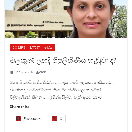
GOSSIPS
LATEST
දේශීය
මලකුණ ලඟදි ගිජුලිහිණිය හැඬුවා ද?
June 26, 2025
cmn
මහේෂි සූරසිංහ විජේරත්න….. ඇය තමයි අද කතානායිකාව……
විශේෂඥ වෛද්‍යවරියක් නිසා මහේෂිට ලොකු සමාජ
පිලිගැනීමක් තිබුණා….. දුමින්ද සිල්වා වැනි අයට ව්‍යාජ
Share this:
Facebook
X