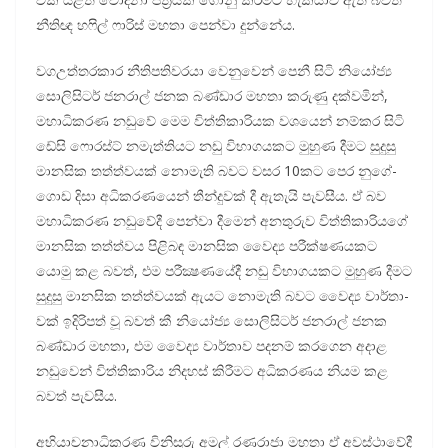
නීතිඥ හෆිල් ෆාරිස් මහතා පෙන්වා දුන්නේය.
වග­උ­ත්ත­ර­කාර නීති­ප­ති­ව­රයා වෙනු­වෙන් පෙනී සිටි නියෝජ්‍ය
සොලි­සි­ටර් ජන­රාල් ජනක බණ්ඩාර මහතා කරුණු දක්ව­මින්,
මහා­ධි­ක­රණ නඩුවේ මෙම විත්ති­කා­රි­යක වශ­යෙන් නම්කර සිටි
ඩේසි ෆොරස්ට් නමැ­ත්ති­යට නඩු විභා­ග­ය­කට මුහුණ දීමට සුදුසු
මාන­සික තත්ත්ව­යක් නොමැති බවට වසර 10කට පෙර නුගේ­
ගොඩ දිසා අධි­ක­ර­ණ­යෙන් තීන්දු­වක් දී ඇතැයි පැව­සීය. ඒ බව
මහා­ධි­ක­රණ නඩු­වේදී පෙන්වා දීමෙන් අන­තු­රුව විත්ති­කා­රි­යගේ
මාන­සික තත්ත්වය පිළි­බඳ මාන­සික වෛද්‍ය පරී­ක්ෂ­ණ­ය­කට
යොමු කළ බවත්, එම පරී­ක්‍ෂ­ණ­යේදී නඩු විභා­ග­ය­කට මුහුණ දීමට
සුදුසු මාන­සික තත්ත්ව­යක් ඇයට නොමැති බවට වෛද්‍ය වාර්තා­
වක් ඉදි­රි­පත් වූ බවත් කී නියෝජ්‍ය සොලි­සි­ටර් ජන­රාල් ජනක
බණ්ඩාර මහතා, එම වෛද්‍ය වාර්තාව පද­නම් කර­ගෙන අදාළ
නඩු­වෙන් විත්ති­කා­රිය නිද­හස් කිරී­මට අධි­ක­ර­ණය නියම කළ
බවත් පැව­සීය.
අභි­යා­ච­නා­ධි­ක­රණ විනි­සුරු අමල් රණ­රාජා මහතා ඒ අව­ස්ථා­වේදී