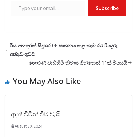
Subscribe
රිය අනතුරක් සිදුකර 06 ඝාතනය කළ කැබ් රථ රියදුරු
අත්අඩංගුවට
හොරණ වැඩිහිටි නිවාස ගින්නෙන් 11ක් මියයයි
You May Also Like
අදත් විටින් විට වැසි
August 30, 2024