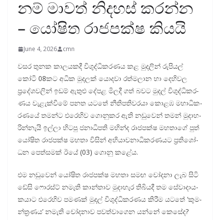
නම් මාවත් නිදහස් කරන්න
– යෝෂිත රාජපක්ෂ කියයි
June 4, 2026
cmn
වසර තුනක කාල­ය­කදී විශු­ද්ධි­ක­ර­ණය කළ මුද­ලින් රුපි­යල්
කෝටි 08කට අධික මුද­ලක් යොදවා රත්ම­ලාන හා දෙහි­වල
ප්‍රදේ­ශ­ව­ලින් ඉඩම් ඇතුළු දේපළ මිලදී ගත් බවට මුදල් විශු­ද්ධි­ක­ර­
ණය වැළැ­ක්වීමේ පනත යටතේ නීති­ප­ති­ව­රයා කොළඹ මහා­ධි­ක­
ර­ණයේ තමන්ට එරෙ­හිව ගොනු­කර ඇති නඩු­වෙන් තමන් මුදා­හ­
රි­න්නැයි ඉල්ලා හිටපු ජනා­ධි­පති මහින්ද රාජ­පක්ෂ මහ­තාගේ පුත්
යෝෂිත රාජ­පක්ෂ මහතා විසින් අභි­යා­ච­නා­ධි­ක­ර­ණ­යට ප්‍රති­ශෝ­
ධන පෙත්ස­මක් ඊයේ (03) ගොනු කළේය.
එම නඩු­වෙන් යෝෂිත රාජ­පක්ෂ මහතා සමඟ චෝදනා ලැබ සිටි
ඩේසි ෆොරස්ට් නමැති කාන්තාව මුදා­හැර තිබි­යදී තම සේවා­දා­ය­
ක­යාට එරෙ­හිව පම­ණක් මුදල් විශු­ද්ධි­ක­ර­ණය කිරීම යටතේ ‘කුම­
න්ත්‍ර­ණය’ නමැති චෝද­නාව පව­ත්වා­ගෙන යන්නේ කෙසේද?