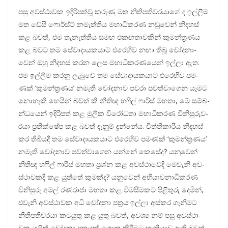
පසු අව­ස්ථා­වක ඉදි­රි­පත්වූ කරුණු මත නීති­ප­ති­ව­ර­යාගේ ද ඉල්ලීම
මත ඩේසි ෆොර්ස්ට් නමැ­ත්තිය මහා­ධි­ක­රණ නඩු­වෙන් නිද­හස්
කළ බවත්, එම තැනැ­ත්තිය සමඟ එක­ඟ­තා­ව­කින් කුම­න්ත්‍ර­ණය
කළ බවට තම සේවා­දා­ය­ක­යාට එරෙ­හිව නඟා තිබූ චෝද­නා­
වෙන් ඔහු නිද­හස් කරන ලෙස මහා­ධි­ක­ර­ණ­යෙන් ඉල්ලා ඇත.
එම ඉල්ලීම කරනු ලැබුවේ තම සේවා­දා­ය­ක­යාට එරෙ­හිව පම­
ණක් ‘කුම­න්ත්‍ර­ණය’ නමැති චෝද­නාව පවරා පව­ත්වා­ගෙන යෑමට
නොහැකි හෙයින් බවත් කී නීතිඥ හෆිල් ෆාරිස් මහතා, මේ සම්බ­
න්ධ­යෙන් ඉදි­රි­පත් කළ මූලික විරෝ­ධතා මහා­ධි­ක­රණ විනි­සු­රු­ව­
රයා ප්‍රති­ක්ෂේප කළ බවත් දැනුම් දුන්නේය. විත්ති­කා­රිය නිද­හස්
කර තිබි­යදී තම සේවා­දා­ය­ක­යාට එරෙ­හිව පම­ණක් ‘කුම­න්ත්‍ර­ණය’
නමැති චෝද­නාව පව­ත්වා­ගෙන යන්නේ කෙසේද? යනු­වෙන්
නීතිඥ හෆිල් ෆාරිස් මහතා ප්‍රශ්න කළ අව­ස්ථා­වේදී මෙවැනි අව­
ස්ථා­ව­කදී කළ යුත්තේ කුමක්ද? යනු­වෙන් අභි­යා­ච­නා­ධි­ක­රණ
විනි­සුරු අමල් රණ­රාජා මහතා කළ විම­සී­ම­කට පිළි­තුරු දෙමින්,
එවැනි අව­ස්ථා­වක අධි චෝදනා පත්‍රය ඉල්ලා අස්කර ගැනී­මට
නීති­ප­ති­ව­රයා කට­යුතු කළ යුතු බවත්, අවශ්‍ය නම් පසු අව­ස්ථා­
වක යළිත් චෝදනා පත්‍ර­යක් ගොනු කිරී­මට හැකි­යාව ඇති බවත්