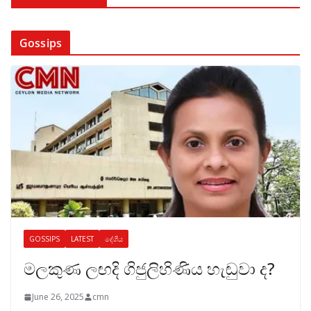
Gossips
GOSSIPS
LATEST
දේශීය
මලකුණ ලඟදි ගිජුලිහිණිය හැඬුවා ද?
June 26, 2025
cmn