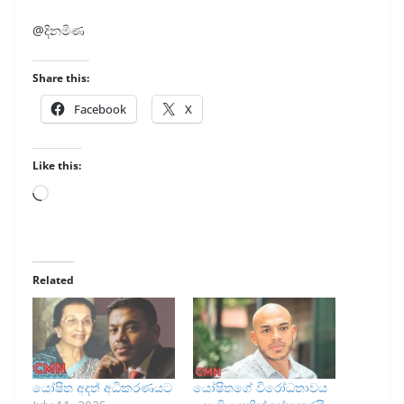
@දිනමිණ
Share this:
Facebook
X
Like this:
Loading…
Related
යෝෂිත අදත් අධිකරණයට
යෝෂිතගේ විරෝධතාවය