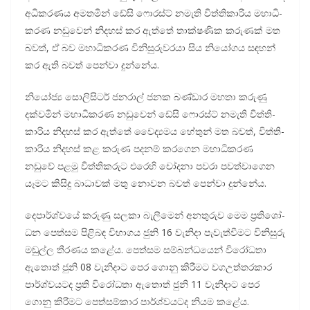
අධි­ක­ර­ණය අම­ත­මින් ඩේසි ෆොරස්ට් නමැති විත්ති­කා­රිය මහා­ධි­
ක­රණ නඩු­වෙන් නිද­හස් කර ඇත්තේ තාක්ෂ­ණික කරු­ණක් මත
බවත්, ඒ බව මහා­ධි­ක­රණ විනි­සු­රු­ව­රයා සිය නියෝ­ගය සඳ­හන්
කර ඇති බවත් පෙන්වා දුන්නේය.
නියෝජ්‍ය සොලි­සි­ටර් ජන­රාල් ජනක බණ්ඩාර මහතා කරුණු
දක්ව­මින් මහා­ධි­ක­රණ නඩු­වෙන් ඩේසි ෆොරස්ට් නමැති විත්ති­
කා­රිය නිද­හස් කර ඇත්තේ වෛද්‍ය­මය හේතුන් මත බවත්, විත්ති­
කා­රිය නිද­හස් කළ කරුණ පද­නම් කර­ගෙන මහා­ධි­ක­රණ
නඩුවේ පළමු විත්ති­ක­රුට එරෙහි චෝදනා පවරා පව­ත්වා­ගෙන
යෑමට කිසිදු බාධා­වක් මතු නොවන බවත් පෙන්වා දුන්නේය.
දෙපා­ර්ශ්වයේ කරුණු සලකා බැලී­මෙන් අන­තු­රුව මෙම ප්‍රති­ශෝ­
ධන පෙත්සම පිළි­බඳ විභා­ගය ජුනි 16 වැනිදා පැවැ­ත්වී­මට විනි­සුරු
මඬුල්ල තීර­ණය කළේය. පෙත්සම සම්බ­න්ධ­යෙන් විරෝ­ධතා
ඇතොත් ජුනි 08 වැනි­දාට පෙර ගොනු කිරී­මට වග­උ­ත්ත­ර­කාර
පාර්ශ්ව­ය­ටද ප්‍රති විරෝ­ධතා ඇතොත් ජුනි 11 වැනි­දාට පෙර
ගොනු කිරී­මට පෙත්ස­ම්කාර පාර්ශ්ව­ය­ටද නියම කළේය.