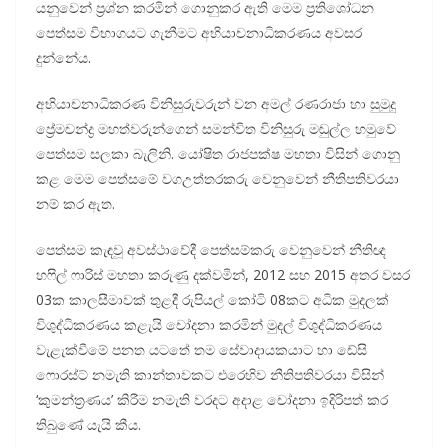
යනු­වෙන් ප්‍රශ්න කර­මින් ගොනු­කර ඇති මෙම ප්‍රති­ශෝ­ධන
පෙත්සම විභා­ග­යට ගැනී­මට අභි­යා­ච­නා­ධි­ක­ර­ණය අව­සර
දුන්නේය.
අභි­යා­ච­නා­ධි­ක­රණ විනි­සු­රු­ව­රුන් වන අමල් රණ­රාජා හා සුමුදු
ප්‍රේම­චන්ද්‍ර මහ­ත්ව­රු­න්ගෙන් සම­න්විත විනි­සුරු මඬුල්ල හමුවේ
පෙත්සම සලකා බැලිනි. යෝෂිත රාජ­පක්ෂ මහතා විසින් ගොනු
කළ මෙම පෙත්සමේ වග­උ­ත්ත­ර­කරු වෙනු­වෙන් නීති­ප­ති­ව­රයා
නම් කර ඇත.
පෙත්සම කැඳවූ අව­ස්ථා­වේදී පෙත්ස­ම්කරු වෙනු­වෙන් නීතිඥ
හෆිල් ෆාරිස් මහතා කරුණු දක්ව­මින්, 2012 සහ 2015 අතර වසර
03ක කාල­සී­මා­වක් තුළදී රුපි­යල් කෝටි 08කට අධික මුද­ලක්
විශු­ද්ධි­ක­ර­ණය කළැයි චෝදනා කර­මින් මුදල් විශු­ද්ධි­ක­ර­ණය
වැළැ­ක්වීමේ පනත යටතේ තම සේවා­දා­ය­ක­යාට හා ඩේසි
ෆොරස්ට් නමැති කාන්තා­ව­කට එරෙ­හිව නීති­ප­ති­ව­රයා විසින්
‘කුම­න්ත්‍ර­ණය’ කිරීම නමැති වර­දට අදාළ චෝදනා ඉදි­රි­පත් කර
තිබුණේ යැයි කීය.