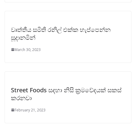
වෘත්තීය සමිති රනිල් එක්ක හැප්පෙන්න
සූදානමින්
March 30, 2023
Street Foods සදහා නිසි ක්‍රමවේදයක් සකස්
කරනවා
February 21, 2023