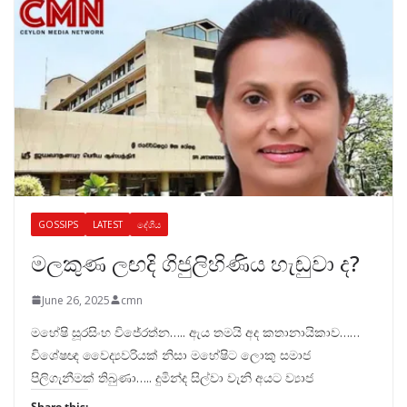
GOSSIPS
LATEST
දේශීය
මලකුණ ලඟදි ගිජුලිහිණිය හැඬුවා ද?
June 26, 2025
cmn
මහේෂි සූරසිංහ විජේරත්න….. ඇය තමයි අද කතානායිකාව……
විශේෂඥ වෛද්‍යවරියක් නිසා මහේෂිට ලොකු සමාජ
පිලිගැනීමක් තිබුණා….. දුමින්ද සිල්වා වැනි අයට ව්‍යාජ
Share this: