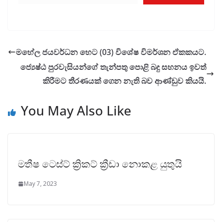
මහේල ජයවර්ධන හෙට (03) විශේෂ විමර්ශන ඒකකයට.
ජ්‍යෙෂ්ඨ පුරවැසියන්ගේ තැන්පතු පොළි බදු සහනය ඉවත්
කිරීමට තීරණයක් ගෙන නැති බව ආණ්ඩුව කියයි.
You May Also Like
මතීෂ ටෙස්ට් ක්‍රිකට් ක්‍රීඩා නොකළ යුතුයි
May 7, 2023