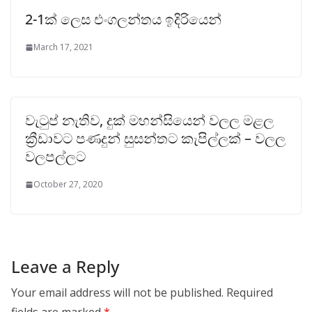
2-1ක් ලෙස එංගලන්තය ඉදිරියෙන්
March 17, 2021
වැටුප් නැතිව, දුක් මහන්සියෙන් වලල මළල
ක්‍රීඩාවට පණදුන් සුසන්තට කැපිල්ලක් – වලල
වලපල්ලට
October 27, 2020
Leave a Reply
Your email address will not be published.
Required