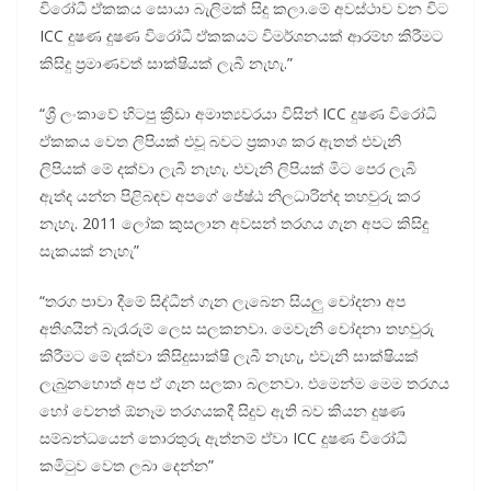
විරෝධී ඒකකය සොයා බැලිමක් සිදු කලා.මේ අවස්ථාව වන විට
ICC දුෂණ දුෂණ විරෝධී ඒකකයට විමර්ශනයක් ආරම්භ කිරීමට
කිසිදු ප්‍රමාණවත් සාක්ෂියක් ලැබී නැහැ.”
“ශ්‍රී ලංකාවේ හිටපු ක්‍රීඩා අමාත්‍යවරයා විසින් ICC දුෂණ විරෝධි
ඒකකය වෙත ලිපියක් එවූ බවට ප්‍රකාශ කර ඇතත් එවැනි
ලිපියක් මේ දක්වා ලැබී නැහැ. එවැනි ලිපියක් මිට පෙර ලැබි
ඇත්ද යන්න පිළිබඳව අපගේ ජේෂ්ඨ නිලධාරින්ද තහවුරු කර
නැහැ. 2011 ලෝක කුසලාන අවසන් තරගය ගැන අපට කිසිදු
සැකයක් නැහැ”
“තරග පාවා දීමේ සිද්ධීන් ගැන ලැබෙන සියලු චෝදනා අප
අතිශයින් බැරෑරුම් ලෙස සලකනවා. මෙවැනි චෝදනා තහවුරු
කිරීමට මේ දක්වා කිසිදුසාක්ෂි ලැබී නැහැ, එවැනි සාක්ෂියක්
ලැබුනහොත් අප ඒ ගැන සලකා බලනවා. එමෙන්ම මෙම තරගය
හෝ වෙනත් ඕනෑම තරගයකදී සිදුව ඇති බව කියන දුෂණ
සම්බන්ධයෙන් තොරතුරු ඇත්නම් ඒවා ICC දුෂණ විරෝධී
කමිටුව වෙත ලබා දෙන්න”