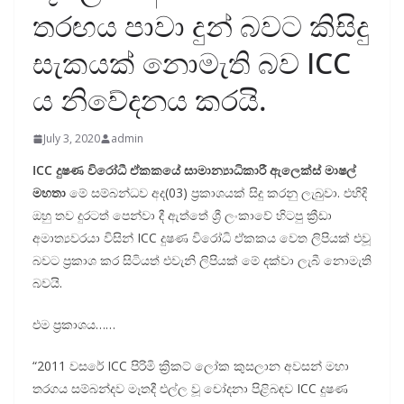
තරඟය පාවා දුන් බවට කිසිදු
සැකයක් නොමැති බව ICC
ය නිවේදනය කරයි.
July 3, 2020
admin
ICC දුෂණ විරෝධී ඒකකයේ සාමාන්‍යාධිකාරී ඇලෙක්ස් මාෂල්
මහතා
මේ සම්බන්ධව අද(03) ප්‍රකාශයක් සිදු කරනු ලැබුවා. එහිදි
ඔහු තව දුරටත් පෙන්වා දී ඇත්තේ ශ්‍රී ලංකාවේ හිටපු ක්‍රීඩා
අමාත්‍යවරයා විසින් ICC දුෂණ විරෝධි ඒකකය වෙත ලිපියක් එවූ
බවට ප්‍රකාශ කර සිටියත් එවැනි ලිපියක් මේ දක්වා ලැබී නොමැති
බවයි.
එම ප්‍රකාශය……
“2011 වසරේ ICC පිරිමි ක්‍රිකට් ලෝක කුසලාන අවසන් මහා
තරගය සම්බන්දව මෑතදී එල්ල වූ චෝදනා පිළිබඳව ICC දුෂණ