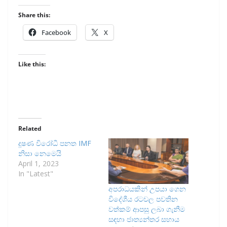
Share this:
Facebook
X
Like this:
Related
දූෂණ විරෝධී පනත IMF
නිසා නෙමෙයි
April 1, 2023
In "Latest"
අපරාධයකින් උපයා ගෙන
විදේශීය රටවල පවතින
වත්කම් ආපසු ලබා ගැනීම
සඳහා ජාත්‍යන්තර සහාය