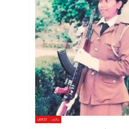
LATEST
දේශීය