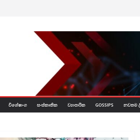
රයි
විශේෂාංග
සංස්කෘතික
ව්‍යාපාරික
GOSSIPS
නවතම ලි