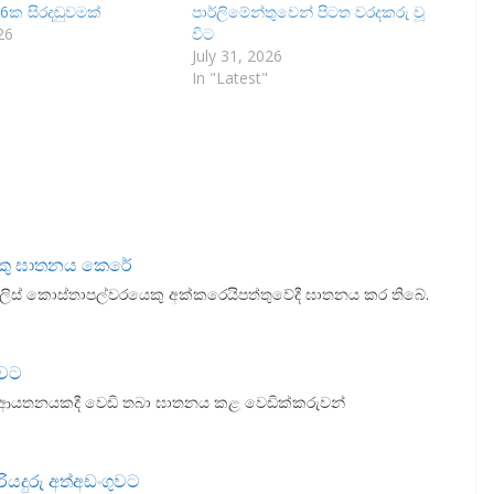
6ක සිරදඬුවමක්
පාර්ලිමේන්තුවෙන් පිටත වරදකරු වූ
26
විට
July 31, 2026
In "Latest"
ෙකු ඝාතනය කෙරේ
ිස් කොස්තාපල්වරයෙකු අක්කරෙයිපත්තුවේදී ඝාතනය කර තිබේ.
ුවට
 ටැටූ ආයතනයකදී වෙඩි තබා ඝාතනය කළ ‌වෙඩික්කරුවන්
යදුරු අත්අඩංගුවට