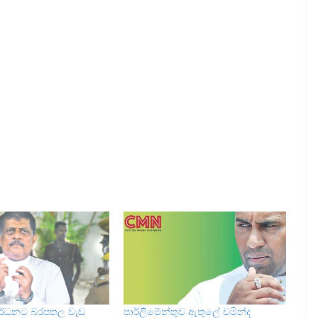
ර්ධනට බරපතල වැඩ
පාර්ලිමේන්තුව ඇතුලේ චමින්ද