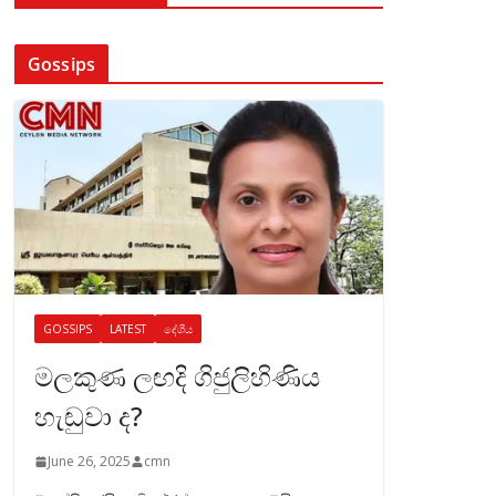
Gossips
GOSSIPS
LATEST
දේශීය
මලකුණ ලඟදි ගිජුලිහිණිය
හැඬුවා ද?
June 26, 2025
cmn