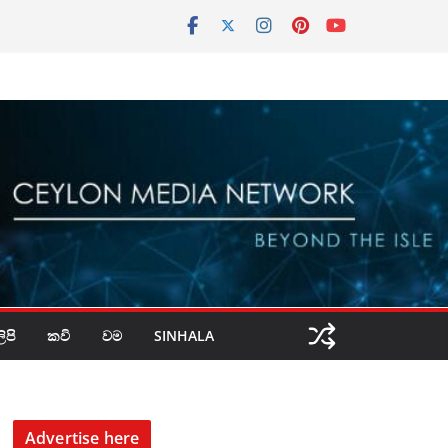
පි
කවි
වම
SINHALA
Advertise here