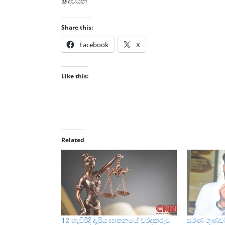
@දිවයින
Share this:
Facebook
X
Like this:
Related
12 හැවිරිදි දැරිය ඝාතනයේ වරදකරුට
සරණ ගුණව