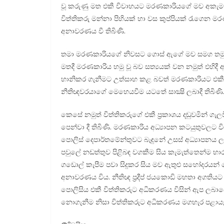
වූ කරුණු මත එකී විවාහයට මරණකාරියගේ මව අකැමැත්
විත්තිකරු මන්නා පිහියක් හා වස කුප්පියක් රැගෙ
අනාවරණය වී තිබිණි.
තමා මරණකාරියගේ නිවසට ගොස් ඇගේ මව සමග තමුන
මතදී මරණකාරිය හමු වූ බව සත්‍යයක් වන නමුත් එහිද
හානිකර ගැනීමට උත්සාහ කළ බවත් මරණකාරියට එකී කැ
නීතිඥවරයාගේ මෙහෙයවීම යටතේ සාක්‍ෂි ලබාදී තිබිණි
කෙසේ නමුත් විත්තිකරුගේ එකී ප්‍රකාශය දඬුවමින් ගැ
පෙන්වා දී තිබිණි. මරණකාරිය අධ්‍යාපන කටයුතුවලට වි
පොලිස් දෙපාර්තමේන්තුවට බැඳුනේ උසස් අධ්‍යාපන
පවුලේ නඩත්තුව පිළිබඳ වගකීම සිය කැමැත්තෙන්ම භ
ගඩොල් කැපීම පවා සිදුකර සිය මව ඇතුළු සහෝදරයන් 
අනාවරණය විය. නීතිඥ ප්‍රදීප් ජයකොඩි මහතා අගතියට
පොලිසිය එකී විත්තිකරුට අධිකරණය විසින් ඇප ලබාද
නොගැනීම නිසා විත්තිකරුට අධිකරණය මගහැර පළායෑම