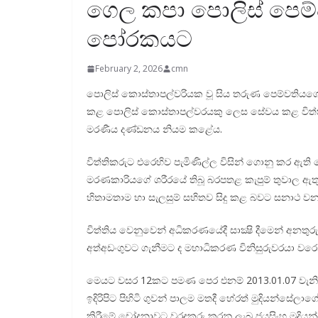
ගෙල කපා පොලිස් පෙම්ව
පෝරකයට
February 2, 2026
cmn
පොලිස් කොස්තාපල්වරියක වූ සිය තරුණ පෙම්වතිය
කළ පොලිස් කොස්තාපල්වරයකු ලෙස සේවය කළ විත්තික
මරණීය දණ්ඩනය නියම කළේය.
විත්තිකරුට එරෙහිව පැමිණිල්ල විසින් ගොනු කර 
මරණකාරියගේ ශරීරයේ තිබූ බරපතළ කැපුම් තුවාල ඇතුළ
හිතාමතාම හා සැලසුම් සහිතව සිදු කළ බවට සනාථ වන 
විත්තිය වෙනුවෙන් අධිකරණයේදී සාක්‍ෂි දීමෙන් අනත
අත්අඩංගුවට ගැනීමට ද මහාධිකරණ විනිසුරුවරයා වරෙ
මෙයට වසර 12කට පමණ පෙර එනම් 2013.01.07 වැ
ඉදිරිපිට පිහිටි ගුවන් පාලම මතදී හේරත් මුදියන්සේලා
කිරීමේ චෝදනාවට වරදකරු කරනු ලැබූ ජයසිංහ මුදියන