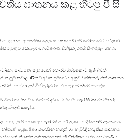
තිය ඝාතනය කළ හිටපු පී සී
ගේ ගෙල කපා අමානුෂික ලෙස ඝාතනය කිරීමේ චෝදනාවට වරදකරු
රුවකුට කොළඹ මහාධිකරණ විනිසුරු රශ්මි සිංගප්පුලි මහතා
ඇති චෝදනා සාධාරණ සැකයෙන් තොරව ඔප්පුකොට ඇති බවත්
ු කැපුම් තුවාල 47කට අධික ප්‍රමාණය අනුව විත්තිකරු එකී ඝාතනය
බවත් පෙන්වා දුන් විනිසුරුවරයා එම දඬුවම නියම කළේය.
ුරුව වසර ගණනාවක් තිස්සේ අධිකරණය මගහැර සිටින විත්තිකරු
න්තු නිකුත් කළේය.
නිදා කොළඹ පිටකොටුව ලෝටස් පාරේ ලංකා ටෙලිකොම් ආයතනය
ගේ නදිශානි මධුභාෂිකා සමරසිංහ නමැති 23 හැවිරිදි තරුණිය ඝාතනය
්සේලාගේ නිලන්ත පුෂ්පකුමාර නමැති විත්තිකරුට එලෙස මරණීය