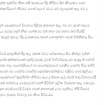
ත දැක්වීම නිසා එකී අපරාධය සිදු කිරීමට දින කීපයකට පෙර
න මරණකාරියගේ නිවසට ගොස් ඇගේ මවට යම් බලපෑමක් කළ බව ද
් දෙදෙනාගේ විවාහය පිළිබඳ කතාබහ කළ බව හා ගුවන් පාලම
ී ඇය පැවසූ වදන් නිසා ශෝකයට පත් තමා වස පානය කර සියදිවි
පුම් තුවාල සිදු වූ ආකාරය තමන් නොදන්නා බවත් විත්තිකරු සිය
.
ලවීමේ අරමුණින් සිදු කළ එකක් බවට අධිකරණය සිය තීන්දුව මගින්
ශේෂ දක්ෂතාවයක් දැක්වූ අයකු වුවත් විශ්වවිද්‍යාලයට ඇතුළත් නොවි
ය ලබන බාල සහෝදරියගේ හා සහෝදරයාගේ වගකීම මෙන්ම පියා අහිමි
ාරගෙන බව මෙන්ම පොලිස් දෙපාර්තමේන්තුවට බැඳීමට පෙර කුලියට
දෙදෙනාගේ කුසගින්න නිවීමට ඇය උත්සාහ දැරූ බවත් නඩු විභාගයේදී
 පත් පාර්ශ්වය වෙනුවෙන් පෙනී සිටිමින් මූලික විමර්ශන කළ කොටුව
ෙන අවස්ථාවේදී විදේශ ගමන් තහනමක් ලබා ගැනීමට නිසි පියවර
ට ඉඩකඩ විවර වූ බව කියා සිටියේය.