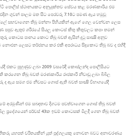
හිටි පොලිස් ස්ථානයකට අනුයුක්තව සේවය කළ මරණකාරිය එම
 එදින ගුවන් පාලම මත සිට පෙරවරු 7.10ට පමණ ඇය හමුවූ
ය මල්ලේ සඟවාගෙන තිබූ මන්නා පිහියකින් ඇගේ ගෙල වෙන්වන ලෙස
ුහුණ පපුව ඇතුළු ශරීරයේ සියලු කොටස් කීතු කීතුවලට කපා තමන්
රු කොටස පානය කොට තිබූ බවත් ඇසින් දුටු සාක්‍ෂි අනුව
ලට නොඑන ලෙසට තර්ජනය කර එකී අපරාධය සිදුකොට තිබූ බව ද එහිදී
ාලයේදී එකට පුහුණුව ලබා 2009 වසරේදී කොස්ලන්ද පොලිසියට
 ඇති කරගෙන තිබූ බවත් මරණකාරිය රාජකාරි නිවාඩු ලබා බිබිල
කරු ද ඇය සමග එම නිවසට ගොස් ඇති බවත් සාක්‍ෂි විභාගයේදී
ීමේ අරමුණින් එම සබඳතාව දිගටම පවත්වාගෙන ගොස් තිබූ බවත්
බිල ප්‍රදේශයෙන් පර්චස් 43ක ඉඩම් කොටසක් මිලදී ගෙන තිබූ බවත්
තිකරු යහපත් චරිතයකින් යුත් පුද්ගලයකු නොවන බවට අනාවරණය