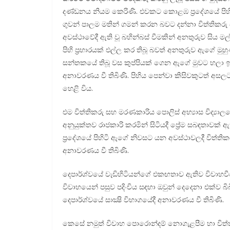
දණ්ඩනය නියම කෙරිණි. එවකට කොළඹ ප්‍රදේශයේ පි
ගුවන් පාලම මතින් ගමන් කරන බවට දන්නා විත්තිකරු
අවස්ථාවේදී ඇති වූ බහින්බස් වීමකින් අනතුරුව සි
පිහි ප්‍රහාරයක් එල්ල කර තිබූ බවත් අනතුරුව ඇගේ ම
සන්තකයේ තිබූ වස කුප්පියක් ගෙන ඇගේ මුවට හලා ඉතු
අනාවරණය වී තිබිණි. පිහිය පෙන්වා කිසිවකුටත් අස
හෙළි විය.
එම විත්තිකරු සහ මරණකාරිය පොලිස් අභ්‍යාස විද්‍ය
අනුයුක්තව රාජකාරි කරමින් සිටියදී ප්‍රේම සබඳතාවක්
ප්‍රදේශයේ පිහිටි ඇගේ නිවසට යන අවස්ථාවලදී විත්ති
අනාවරණය වී තිබිණි.
දෙපාර්ශ්වයේ වැඩිහිටියන්ගේ එකඟතාව ඇතිව විවාහව
විවාහයෙන් පසුව පදිංචිය සඳහා ඔවුන් දෙදෙනා එක්ව බි
දෙපාර්ශ්වයේ සාක්‍ෂි විභාගයේදී අනාවරණය වී තිබිණි.
කෙසේ නමුත් විවාහ පොරොන්දම් නොගැළපීම හා විත්