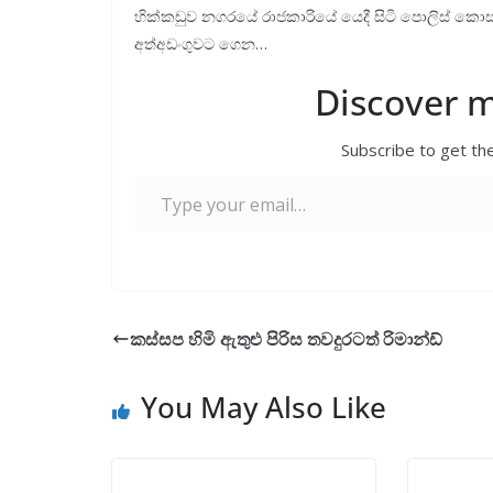
හික්කඩුව නගරයේ රාජකාරියේ යෙදී සිටි පොලිස් කොස
අත්අඩංගුවට ගෙන…
Discover 
Subscribe to get the
Type your email…
කස්සප හිමි ඇතුළු පිරිස තවදුරටත් රිමාන්ඩ්
You May Also Like