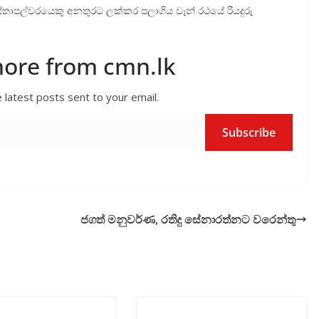
්තාපල්වරයෙකු අනතුරට ලක්කර පලාගිය වෑන් රථයේ රියදුරු
more from cmn.lk
 latest posts sent to your email.
Subscribe
ජගත් මනු­වර්ණ, රතිදු සේනා­රත්නට වරෙන්තු