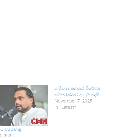
සංජීව ඝාතනයේ විමර්ශන
අධිකරණයට දැනුම් දෙයි
November 7, 2025
In "Latest"
ංශට වරෙන්තු
, 2025