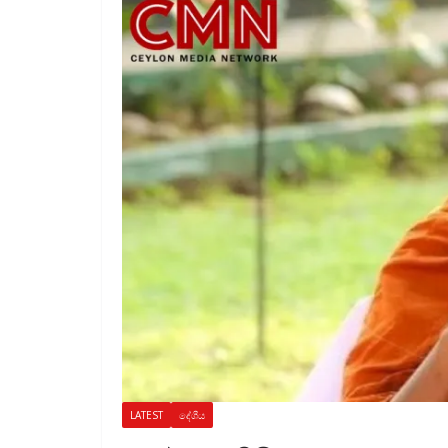
LATEST
දේශීය