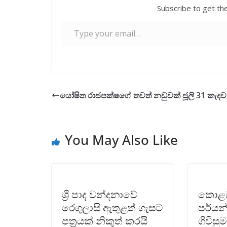
Subscribe to get the
Type your email…
යෝෂිත රාජපක්ෂගේ තවත් නඩුවක් ජූලි 31 කැදව
You May Also Like
ශ්‍රී පාද වන්දනාවේ
කොළඹ
රෙගුලාසි ඇතුළත් ගැසට්
පර්යන
පත්‍රයක් නිකුත් කරයි
ගිවිසු