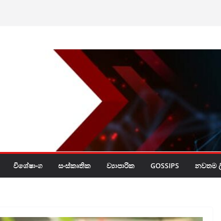
ියල් බිලියන 30ක්
රයි
විශේෂාංග
සංස්කෘතික
ව්‍යාපාරික
GOSSIPS
නවතම ලි