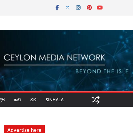
පි
කවි
වම
SINHALA
Advertise here