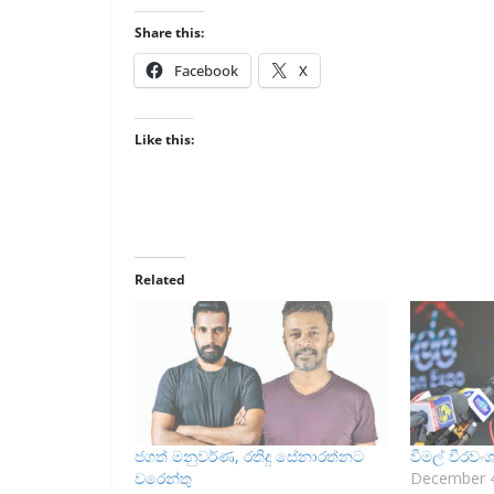
Share this:
Facebook
X
Like this:
Related
ජගත් මනු­වර්ණ, රතිදු සේනා­රත්නට
විමල් වීර­ව
වරෙන්තු
December 4