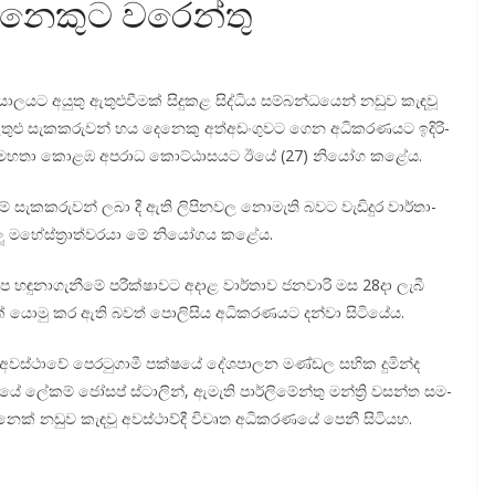
දෙනෙකුට වරෙන්තු
ල­යට අයුතු ඇතු­ළු­වී­මක් සිදු­කළ සිද්ධිය සම්බ­න්ධ­යෙන් නඩුව කැඳවූ
ුළු සැක­ක­රු­වන් හය දෙනෙකු අත්අ­ඩං­ගු­වට ගෙන අධි­ක­ර­ණ­යට ඉදි­රි­
ේන මහතා කොළඹ අප­රාධ කොට්ඨා­ස­යට ඊයේ (27) නියෝග කළේය.
 සැක­ක­රු­වන් ලබා දී ඇති ලිපි­න­වල නොමැති බවට වැඩි­දුර වාර්තා­
ැලූ මහේ­ස්ත්‍රා­ත්ව­රයා මේ නියෝ­ගය කළේය.
ඳු­නා­ගැ­නීමේ පරී­ක්ෂා­වට අදාළ වාර්තාව ජන­වාරි මස 28දා ලැබී
් යොමු කර ඇති බවත් පොලි­සිය අධි­ක­ර­ණ­යට දන්වා සිටි­යේය.
ූ අව­ස්ථාවේ පෙර­ටු­ගාමී පක්ෂයේ දේශ­පා­ලන මණ්ඩල සභික දුමින්ද
­මයේ ලේකම් ජෝසප් ස්ටාලින්, ඇමැති පාර්ලි­මේන්තු මන්ත්‍රි වසන්ත සම­
ෙක් නඩුව කැඳවූ අව­ස්ථාව්දී විවෘත අධි­ක­ර­ණයේ පෙනී සිටි­යහ.