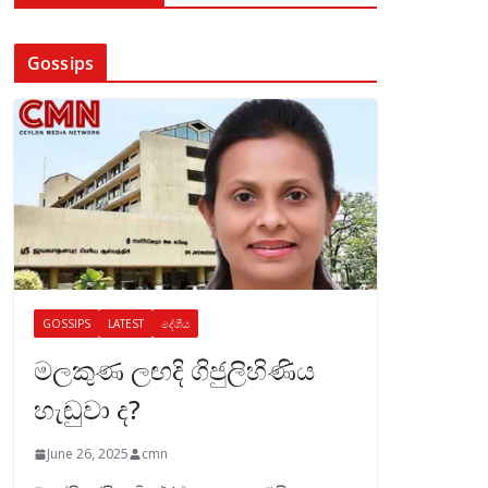
Gossips
GOSSIPS
LATEST
දේශීය
මලකුණ ලඟදි ගිජුලිහිණිය
හැඬුවා ද?
June 26, 2025
cmn