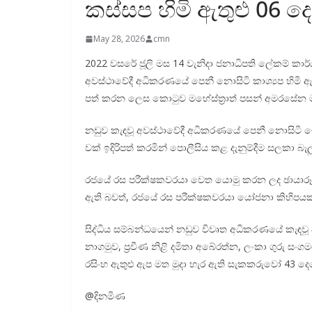
කස්සප හිමි ඇතුළු 06 
May 28, 2026
cmn
2022 වසරේ ජූලි මස 14 වැනිදා ජනා­ධි­පති ලේකම් කාර්යා­
අව­ස්ථා­වේදී අධි­ක­ර­ණයේ පෙනී නොසිටි කාශ්‍යප හිමි ඇත
පත් කරන ලෙස කොටුව මහේ­ස්ත්‍රාත් පසන් අම­ර­ස
නඩුව කැඳවූ අව­ස්ථා­වේදී අධි­ක­ර­ණයේ පෙනී නොසිටි මේ
වක් ඉදි­රි­පත් කර­මින් පොලී­සිය කළ දැනු­ම්දීම සලකා බ
රජයේ රස පරී­ක්ෂ­ක­ව­රයා වෙත යොමු කරන ලද ඡායා­රූප හ
ඇති බවත්, රජයේ රස පරී­ක්ෂ­ක­ව­රයා යෝජනා කිහි­ප­යක
සිද්ධිය සම්බ­න්ධ­යෙන් නඩුව විවෘත අධි­ක­ර­ණයේ කැඳව
නාග­මුව, ප්‍රවීණ නිළි දමිතා අබේ­රත්න, ලංකා ගුරු සංග
ර­සිංහ ඇතුළු ඇප මත මුදා හැර ඇති සැක­ක­රුවෝ 43 දෙන
@දිනමිණ