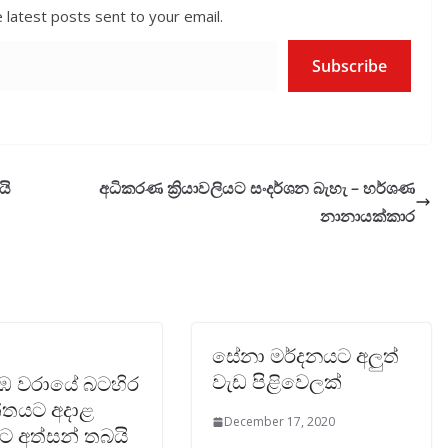
 latest posts sent to your email.
Subscribe
යි
අධිකරණ ක්‍රියාවලියට සංදර්ශන බැහැ – හර්ශණ
නානායක්කාර
සේනා මර්දනයට අලුත්
වැඩ පිළිවෙලක්
 වරායේ බටහිර
්තයට අදාළ
December 17, 2020
මට අත්සන් තබයි