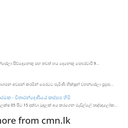
වහන්සේලා සිව්දෙනෙකු සහ තවත් හය දෙනෙකු පෙබරවාරි 9…
 පාගමන අවසන් කරමින් මෙරටට පැමිණි භික්ෂූන් වහන්සේලා ප්‍රමුඛ…
ාරමක - විතාරන්දෙණියේ කස්සප හිමි
් ලක්ෂ 05 සිට 15 දක්වා මුදලක් අය කරගෙන මැඩිල්ලේ පඥ්ඥාලෝක…
more from cmn.lk