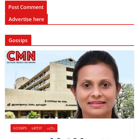
Advertise here
Gossips
GOSSIPS
LATEST
දේශීය