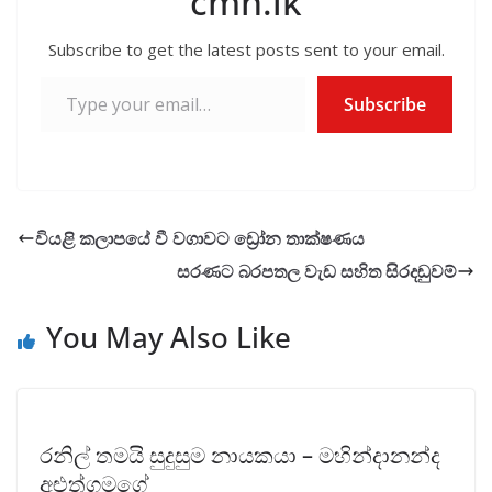
cmn.lk
Subscribe to get the latest posts sent to your email.
Type your email…
Subscribe
වියළි කලාපයේ වී වගාවට ඩ්‍රෝන තාක්ෂණය
සරණට බරපතල වැඩ සහිත සිරදඬුවම්
You May Also Like
රනිල් තමයි සුදුසුම නායකයා – මහින්දානන්ද
අළුත්ගමගේ