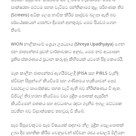
සාක්ෂරතා මට්ටම පහත වැටීමට පන්තිකාමර තුළ පරිගණක තිර
(Screens) අධික ලෙස භාවිත කිරීම සෘජුවම බලපා ඇති බව
පර්යේෂකයන් පෙන්වා දීමෙන් අනතුරුව මෙම පියවර ගෙන
තිබේ.
WION නාලිකාවේ ශ්‍රෙයා උපධ්‍යාය (Shreya Upadhyaya) ගෙන
එන ජාත්‍යන්තර පුවත් වාර්තාවකට අනුව, මෙම නව අධ්‍යාපන
ප්‍රතිසංස්කරණයේ ප්‍රධාන කරුණු කිහිපයක් යටතේ සිදු කෙරෙයි.
මෑත කාලීන ජාත්‍යන්තර ඇගයීම්වලදී (PISA සහ PIRLS වැනි)
ස්වීඩන සිසුන්ගේ කියවීමේ සහ ගණිතමය හැකියාවන් පෙර
වසරවලට සාපේක්ෂව පහත වැටී ඇති බව නිරීක්ෂණය වී ඇත.
ඩිජිටල් තිර හරහා කියවීමට වඩා මුද්‍රිත පොතක් ඇසුරින්
කියවීමෙන් මතකය සහ අවධානය රඳවා ගැනීම ඉහළ මට්ටමක
පවතින බව විද්‍යාත්මකව තහවුරු වී තිබේ.
සෑම සිසුවෙකුටම සෑම විෂයයක් සඳහාම නිල මුද්‍රිත පෙළපොතක්
ලබා දීම සහතික කිරීම වෙනුවෙන් ස්වීඩන රජය ඩොලර් මිලියන