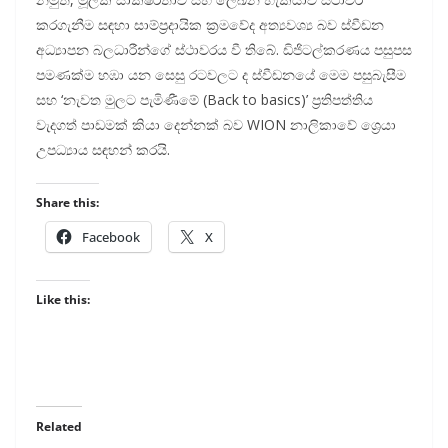
කරගැනීම සඳහා සාම්ප්‍රදායික ක්‍රමවේද අත්‍යවශ්‍ය බව ස්වීඩන
අධ්‍යාපන බලධාරීන්ගේ ස්ථාවරය වී තිබේ. ඩිජිටල්කරණය පසුපස
පමණක්ම හඹා යන සෙසු රටවලට ද ස්වීඩනයේ මෙම පසුබැසීම
සහ ‘නැවත මුලට පැමිණීමේ (Back to basics)’ ප්‍රතිපත්තිය
වැදගත් පාඩමක් කියා දෙන්නක් බව WION නාලිකාවේ ශ්‍රෙයා
උපධ්‍යාය සඳහන් කරයි.
Share this:
Facebook
X
Like this:
Related