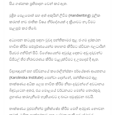
සිය ගණනක ප්‍රතිපාදන වෙන් කර ඇත.
මුද්‍රිත පෙළපොත් සහ අත් අකුරින් ලිවීම (Handwriting) මූලික
කරගත් නව ජාතික විෂය නිර්දේශයක් ද ක්‍රියාවට නැංවීමට
සැලසුම් කර තිබේ.
අධ්‍යාපන කටයුතු සඳහා වුවද පන්තිකාමර තුළ ජංගම දුරකථන
භාවිත කිරීම සම්පූර්ණයෙන්ම තහනම් කිරීමට ස්වීඩන බලධාරීන්
පියවර ගනිමින් සිටී. විශේෂයෙන්ම අවුරුදු දෙකට අඩු දරුවන්ට
ඩිජිටල් තිර නිරාවරණය කිරීම වැළැක්වීමට ද උපදෙස් දී ඇත.
විද්‍යාඥයන් සහ ස්වීඩනයේ කරොලින්ස්කා පර්යේෂණ ආයතනය
(Karolinska Institute) පෙන්වා දෙන්නේ, පන්තිකාමර තුළ
තාක්ෂණය අධික ලෙස භාවිත කිරීම නිසා දරුවන්ගේ අවධානය
බිඳවැටෙන අතර, එය මොළයේ වර්ධනයට මෙන්ම තොරතුරු
ග්‍රහණය කරගැනීමේ හැකියාවට ද බාධා පමුණුවන බවයි.
තාක්ෂණය මුළුමනින්ම ප්‍රතික්ෂේප කිරීම මෙහි අරමුණ නොවන
නමුත්, මූලික සාක්ෂරතාව සහ ලේඛන හැකියාව ස්ථාවර