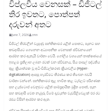
විප්ලවීය වෙනසක් – ඩිජිටල්
තිර ඉවතට, පොත්පත්
දරුවන් අතට
June 7, 2026
cmn
ඩිජිටල් තිරවලින් වැසුණු පන්තිකාමර යළිත් පොතට, පෑනට සහ
කඩදාසියට ගෙනෙන අධ්‍යාපනික වෙනසක් ස්වීඩනයෙන්
ආරම්භ කර ඇතැයි වාර්තා වෙයි. ගෝලීය වශයෙන් තාක්ෂණයේ
ඉහළම ප්‍රතිලාභ ලබන රටක් වන ස්වීඩනය, සිය පාසල් පද්ධතිය
තුළ ක්‍රියාත්මක වූ අධි-ඩිජිටල්කරණ ක්‍රියාවලිය (Hyper-
digitalization) ආපසු හැරවීමට තීරණය කර තිබෙන බවයි
වාර්තා වන්නේ. පන්තිකාමර තුළ භාවිත කළ ටැබ්ලට් පරිගණක
සහ ලැප්ටොප් වෙනුවට යළිත් සාම්ප්‍රදායික මුද්‍රිත පොත්, පෑන
සහ කඩදාසි වෙත නැඹුරු වීමේ දැවැන්ත වැඩපිළිවෙළක් එර රට
රජය විසින් ආරම්භ කර ඇත.
ස්වීඩන සිසුන්ගේ කියවීමේ සහ ලිවීමේ හැකියාවන් මෙන්ම