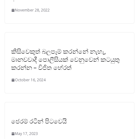
November 28, 2022
කිසිවෙකුත් බලපෑම් කරන්නේ නැහැ,
මානවවාදී පොලීසියක් වෙනුවෙන් කටයුතු
කරන්න – විජිත‌ හේරත්
October 16, 2024
ජෙරම් රටින් පිටවෙයි
May 17, 2023