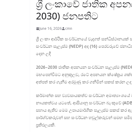
ශ්‍රී ලංකාවේ ජාතික අ
2030) ජනපතිට
June 16, 2026
cmn
ශ්‍රී ලංකා ආර්ථික සංවර්ධනයේ වැදගත් සන්ධිස්ථානය
සංවර්ධන සැලැස්ම (NEDP) අද (16) පෙරවරුවේ ජනාධි
දෙන ලදී
2026–2030 ජාතික අපනයන සංවර්ධන සැලැස්ම (NEDP) ය
මඟපෙන්වීමට අනුකූලව, රටේ අපනයන ක්ෂේත්‍රය ශක්ත
අත්පත් කර ගැනීම අරමුණු කර ගනිමින් සකස් කරන ලද 
කර්මාන්ත සහ ව්‍යවසායකත්ව සංවර්ධන අමාත්‍යාංශය
නායකත්වය යටතේ, ආසියානු සංවර්ධන බැංකුවේ (ADB) 
සහාය ඇතිව මෙම උපායමාර්ගික සැලැස්ම සකස් කර ඇ
පාර්ශ්වකරුවන් සහ සංවර්ධන හවුල්කරුවන් සමඟ සමීප
ප්‍රතිඵලයකි.