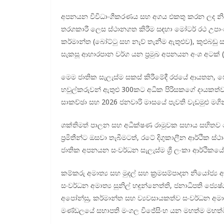
අපනයන විවිධාංගීකරණය සහ අගය එකතු කරන ලද නිෂ්
තරගකාරී ලෙස ස්ථානගත කිරීම සඳහා මෝටර් රථ උපාංග, ඛන
කර්මාන්ත (බෝට්ටු සහ නැව් තැනීම ඇතුළුව), කුළුබඩු සහ ස
සැකසූ ආහාරපාන වර්ග යන ප්‍රමුඛ අපනයන අංශ අටක් 
මෙම ජාතික සැලැස්ම සකස් කිරීමේදී රජයේ ආයතන, පෞද
හවුල්කරුවන් ඇතුළු 300කට අධික පිරිසකගේ දායකත්ව
සාකච්ඡා සහ 2026 ජනවාරි මාසයේ පැවති වැඩමුළු මගි
ශක්තිමත් පාලන සහ අධීක්ෂණ රාමුවක සහාය සහිතව මෙම ස
ප්‍රමිතීන්ට ඔසවා තැබීමටත්, රටේ දිගුකාලීන ආර්ථික
ජාතික අපනයන සංවර්ධන සැලැස්ම ශ්‍රී ලංකා ආර්ථිකයේ
කම්කරු අමාත්‍ය සහ මුදල් සහ ක්‍රමසම්පාදන නියෝජ්‍ය අ
සංවර්ධන අමාත්‍ය සුනිල් හඳුන්නෙත්ති, ජනාධිපති ජ්‍
අපෝන්සු, කර්මාන්ත සහ ව්‍යවසායකත්ව සංවර්ධන අමාත
මණ්ඩලයේ සභාපති මංගල විජේසිංහ යන මහත්ම මහත්මී