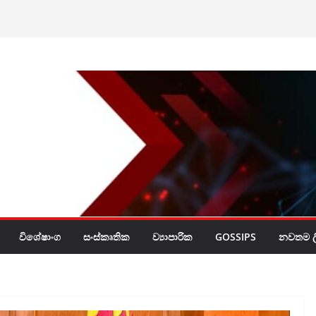
නේ ඔබේ හිස මත බදු
රයි
විශේෂාංග
සංස්කෘතික
ව්‍යාපාරික
GOSSIPS
නවතම ලි