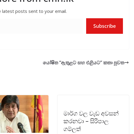
 latest posts sent to your email.
Subscribe
යෝෂිත “ඇතුළට සහ එළියට” කතා පුවත
මාර්ග වල වැඩ අවසන්
කරනවා – සිරිපාල
ගම්ලත්