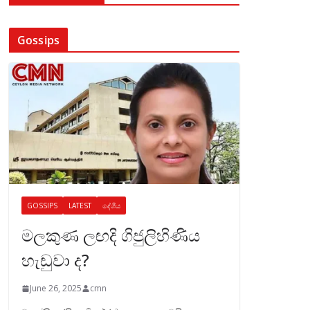
Gossips
GOSSIPS
LATEST
දේශීය
මලකුණ ලඟදි ගිජුලිහිණිය
හැඬුවා ද?
June 26, 2025
cmn