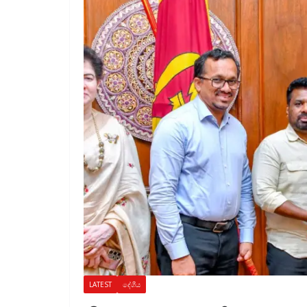
LATEST
දේශීය