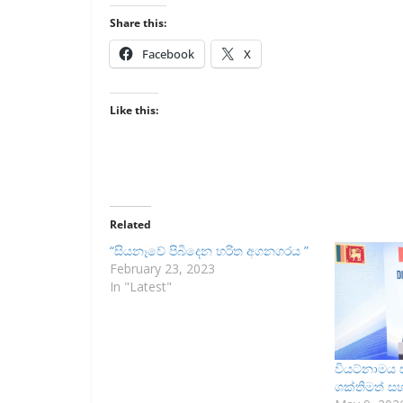
Share this:
Facebook
X
Like this:
Related
“සියනෑවේ පිබිදෙන හරිත අගනගරය ”
February 23, 2023
In "Latest"
වියට්නාමය ස
ශක්තිමත් ස