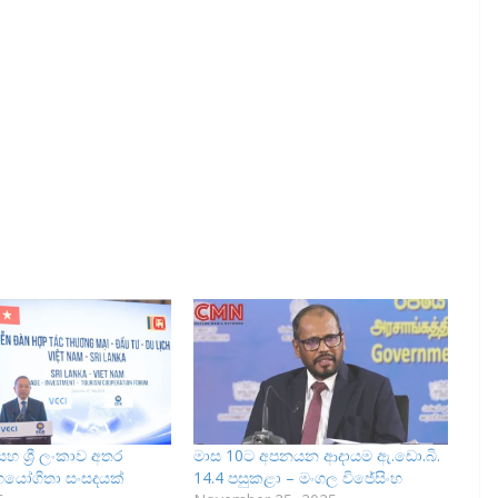
හ ශ්‍රී ලංකාව අතර
මාස 10ට අපනයන ආදායම ඇ.ඩො.බි.
හයෝගිතා සංසදයක්
14.4 පසුකළා – මංගල විජේසිංහ