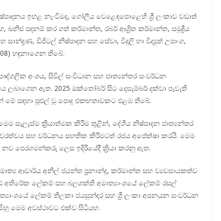
පාදනය ඉහළ නැංවීමද, ගෝලීය වෙළෙඳපොළෙහි ශ්‍රී ලංකාව වඩාත්
ිජ පදනම් කර ගත් කර්මාන්ත, රබර් ආශ්‍රිත කර්මාන්ත, සමුද්‍රීය
ාන්ද්‍රණ, ඩිජිටල් නිෂ්පාදන සහ සේවා, විදුලි හා විද්‍යුත් උපාංග,
(08) හඳුනාගෙන තිබේ.
්ගලික අංශය, සිවිල් සංවිධාන සහ ජාත්‍යන්තර සංවර්ධන
ය ලබාගෙන ඇත. 2025 ඔක්තෝබර් සිට දෙසැම්බර් දක්වා පැවැති
න් මේ සඳහා පුළුල් වූ පොදු එකඟතාවකට එළඹ තිබේ.
ැලැස්ම ක්‍රියාත්මක කිරීම තුළින්, දේශීය නිෂ්පාදන ජාත්‍යන්තර
 ස්ථාවරත්වය සහ වර්ධනය සහතික කිරීමටත් රජය අපේක්ෂා කරයි. මෙම
 නව පෙරගමන්කරු ලෙස ඉදිරියේදී ක්‍රියා කරනු ඇත.
මාත්‍ය ආචාර්ය අනිල් ජයන්ත ප්‍රනාන්දු, කර්මාන්ත සහ ව්‍යවසායකත්ව
යෙෂ්ඨ අතිරේක ලේකම් සහ බලශක්ති අමාත්‍යාංශයේ ලේකම් රසල්
්‍යාංශයේ ලේකම් තිලකා ජයසුන්දර සහ ශ්‍රී ලංකා අපනයන සංවර්ධන
හු මෙම අවස්ථාවට එක්ව සිටියහ.