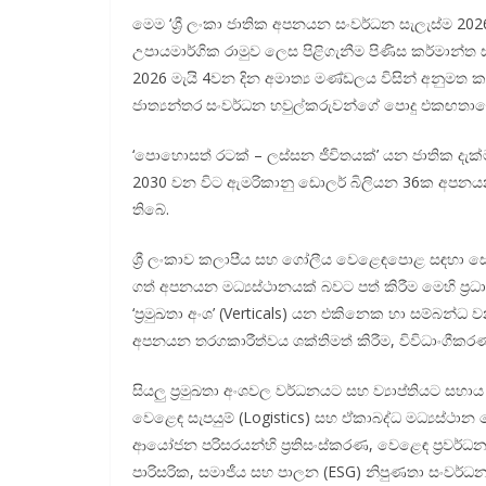
මෙම ‘ශ්‍රී ලංකා ජාතික අපනයන සංවර්ධන සැලැස්ම 202
උපායමාර්ගික රාමුව ලෙස පිළිගැනීම පිණිස කර්මාන්ත
2026 මැයි 4වන දින අමාත්‍ය මණ්ඩලය විසින් අනුම
ජාත්‍යන්තර සංවර්ධන හවුල්කරුවන්ගේ පොදු එකඟතාව
‘පොහොසත් රටක් – ලස්සන ජීවිතයක්’ යන ජාතික දැක්
2030 වන විට ඇමරිකානු ඩොලර් බිලියන 36ක අපනයන
තිබේ.
ශ්‍රී ලංකාව කලාපීය සහ ගෝලීය වෙළෙඳපොළ සඳහා සේව
ගත් අපනයන මධ්‍යස්ථානයක් බවට පත් කිරීම මෙහි ප්‍රධා
‘ප්‍රමුඛතා අංශ’ (Verticals) යන එකිනෙක හා සම්බන්ධ ව
අපනයන තරගකාරීත්වය ශක්තිමත් කිරීම, විවිධාංගීක
සියලු ප්‍රමුඛතා අංශවල වර්ධනයට සහ ව්‍යාප්තියට සහා
වෙළෙඳ සැපයුම් (Logistics) සහ ඒකාබද්ධ මධ්‍යස්ථාන 
ආයෝජන පරිසරයන්හි ප්‍රතිසංස්කරණ, වෙළෙඳ ප්‍රවර
පාරිසරික, සමාජීය සහ පාලන (ESG) නිපුණතා සංවර්