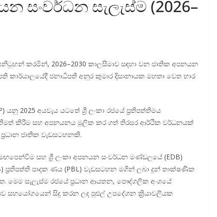
පනයන සංවර්ධන සැලැස්ම (2026–
ක් සනිටුහන් කරමින්, 2026–2030 කාලසීමාව සඳහා වන ජාතික අපනයන
පති කාර්යාලයේදී ජනාධිපති අනුර කුමාර දිසානායක මහතා වෙත භාර
නු 2025 අයවැය යටතේ ශ්‍රී ලංකා රජයේ ප්‍රතිපත්තිමය
ිමත් කිරීම සහ අපනයනය මූලික කර ගත් තිරසර ආර්ථික වර්ධනයක්
ප්‍රධාන ජාතික වැඩසටහනකි.
ේ මඟපෙන්වීම සහ ශ්‍රී ලංකා අපනයන සංවර්ධන මණ්ඩලයේ (EDB)
ප්‍රතිපත්ති පාදක ණය (PBL) වැඩසටහන මගින් ලබා දුන් තාක්ෂණික
ත. මෙම සැලැස්ම රජයේ ප්‍රධාන ආයතන, පෞද්ගලික අංශයේ
ව සහයෝගයෙන් සිදු කරන ලද පුළුල් උපදේශන ක්‍රියාවලියක