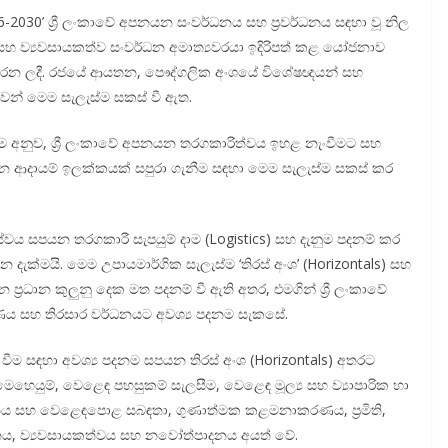
6-2030’ ශ්‍රී ලංකාවේ අපනයන සංවර්ධනය සහ ප්‍රවර්ධනය සඳහා වූ නිල
 සහ ව්‍යවසායකත්ව සංවර්ධන අමාත්‍යවරයා ඉදිරිපත් කළ යෝජනාව
ත කරන ලදී. රජයේ ආයතන, පෞද්ගලික අංශයේ විශේෂඥයන් සහ
ෙන් මෙම සැලැස්ම සකස් වී ඇත.
ම අනුව, ශ්‍රී ලංකාවේ අපනයන තරගකාරිත්වය ඉහළ නැංවීමට සහ
 ආදායම් ඉලක්කයක් සපුරා ගැනීම සඳහා මෙම සැලැස්ම සකස් කර
ය සපයන තරගකාරී සැපයුම් දාම (Logistics) සහ දැනුම පදනම් කර
න දැක්මයි. මෙම උපායමාර්ගික සැලැස්ම ‘තිරස් අංශ’ (Horizontals) සහ
න ප්‍රධාන කුලුනු දෙක මත පදනම් වී ඇති අතර, එමගින් ශ්‍රී ලංකාවේ
රණය සහ තිරසාර වර්ධනයට අවශ්‍ය පදනම සැකසේ.
ය වීම සඳහා අවශ්‍ය පදනම සපයන තිරස් අංශ (Horizontals) අතරට
මෙහෙයුම්, වෙළෙඳ පහසුකම් සැලසීම, වෙළෙඳ මූල්‍ය සහ ව්‍යාපාරික හා
්ධනය සහ වෙළෙඳපොළ සබඳතා, ගුණාත්මක කළමනාකරණය, ප්‍රමිති,
ධනය, ව්‍යවසායකත්වය සහ නවෝත්පාදනය අයත් වේ.