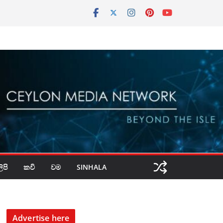
පි
කවි
වම
SINHALA
Advertise here