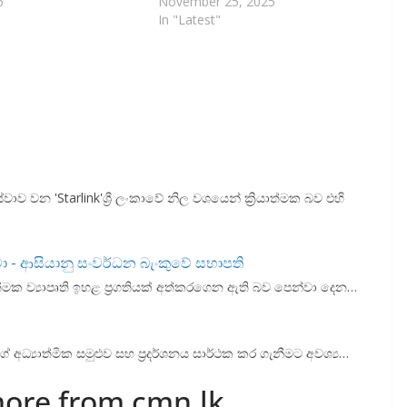
6
November 25, 2025
In "Latest"
වන 'Starlink'ශ්‍රී ලංකාවේ නිල වශයෙන් ක්‍රියාත්මක බව එහි
 - ආසියානු සංවර්ධන බැංකුවේ සභාපති
ත්මක ව්‍යාපෘති ඉහළ ප්‍රගතියක් අත්කරගෙන ඇති බව පෙන්වා දෙන…
ේ අධ්‍යාත්මික සමුළුව සහ ප්‍රදර්ශනය සාර්ථක කර ගැනීමට අවශ්‍ය…
more from cmn.lk